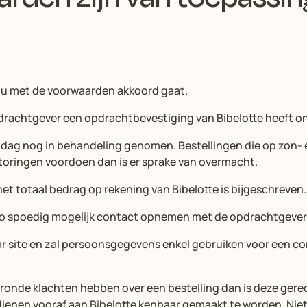
t u met de voorwaarden akkoord gaat.
rachtgever een opdrachtbevestiging van Bibelotte heeft o
de dag nog in behandeling genomen. Bestellingen die op zon
oringen voordoen dan is er sprake van overmacht.
t totaal bedrag op rekening van Bibelotte is bijgeschreven
e zo spoedig mogelijk contact opnemen met de opdrachtgever
aar site en zal persoonsgegevens enkel gebruiken voor een co
onde klachten hebben over een bestelling dan is deze gere
 dienen vooraf aan Bibelotte kenbaar gemaakt te worden. Ni