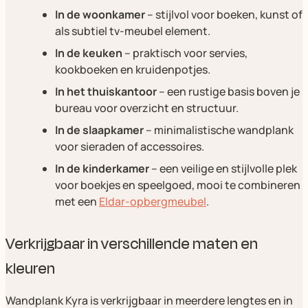
In de woonkamer
– stijlvol voor boeken, kunst of
als subtiel tv-meubel element.
In de keuken
– praktisch voor servies,
kookboeken en kruidenpotjes.
In het thuiskantoor
– een rustige basis boven je
bureau voor overzicht en structuur.
In de slaapkamer
– minimalistische wandplank
voor sieraden of accessoires.
In de kinderkamer
– een veilige en stijlvolle plek
voor boekjes en speelgoed, mooi te combineren
met een
Eldar-opbergmeubel
.
Verkrijgbaar in verschillende maten en
kleuren
Wandplank Kyra is verkrijgbaar in meerdere lengtes en in