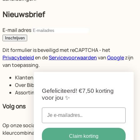
Nieuwsbrief
E-mail adres
Inschrijven
Dit formulier is beveiligd met reCAPTCHA - het
Privacybeleid
en de
Servicevoorwaarden
van
Google
zijn
van toepassing.
Klantenservice
Over Bibelotte
Gefeliciteerd!
€7,50 korting
Assortiment
voor jou
✨
Volg ons
Op onze socials delen we volop ideeën voor de mooiste
kleurcombinaties en ruimtes.
Claim korting