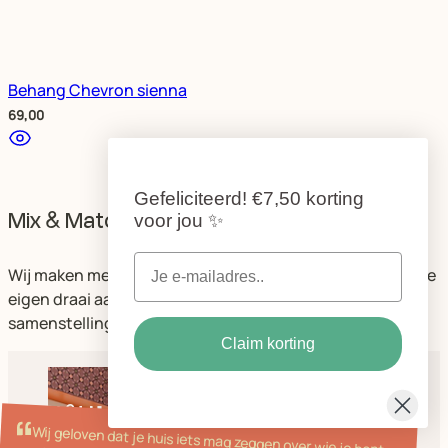
Behang Chevron sienna
69,00
Gefeliciteerd!
€7,50 korting
Mix & Match
voor jou
✨
Wij maken meubels die met je meebewegen. Perfect om je
eigen draai aan te geven. Kies eenvoudig een kleur,
samenstelling of formaat dat past bij jouw stijl.
Claim korting
Hulp & contact
Kleurstalen & advies
Behanginstructies
Veelgestelde vragen (FAQ)
Wij geloven dat je huis iets mag zeggen over wie je bent.