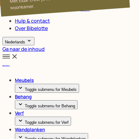
Mix & match
Nieuw
woonkamer.
Klanten geven ons een
9.5
/10 op
Kiyoh
.
Hulp & contact
Over Bibelotte
Nederlands
Ga naar de inhoud
Meubels
Toggle submenu for Meubels
Behang
Toggle submenu for Behang
Verf
Toggle submenu for Verf
Wandplanken
Toggle submenu for Wandplanken