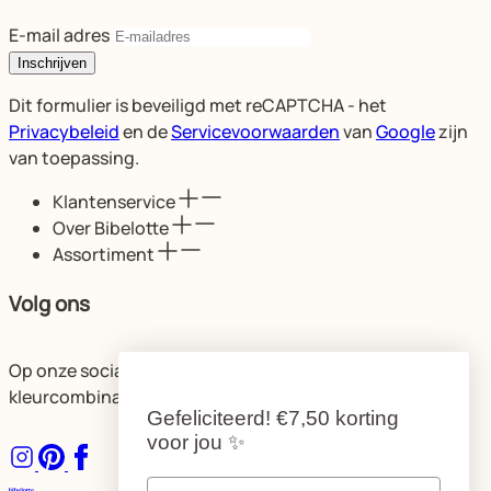
E-mail adres
Inschrijven
Dit formulier is beveiligd met reCAPTCHA - het
Privacybeleid
en de
Servicevoorwaarden
van
Google
zijn
van toepassing.
Klantenservice
Over Bibelotte
Assortiment
Volg ons
Op onze socials delen we volop ideeën voor de mooiste
kleurcombinaties en ruimtes.
Gefeliciteerd!
€7,50 korting
voor jou
✨