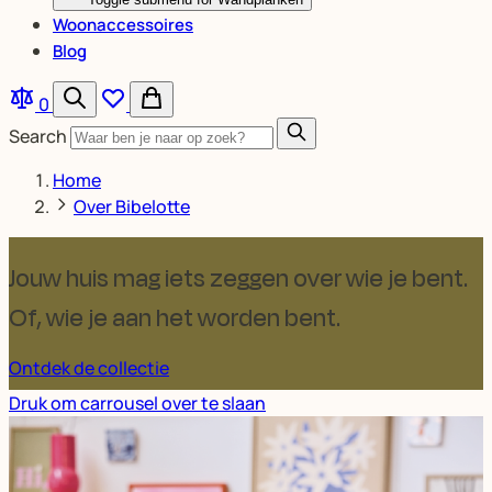
Woonaccessoires
Blog
0
Search
Home
Over Bibelotte
Jouw huis mag iets zeggen over wie je bent.
Of, wie je aan het worden bent.
Ontdek de collectie
Druk om carrousel over te slaan