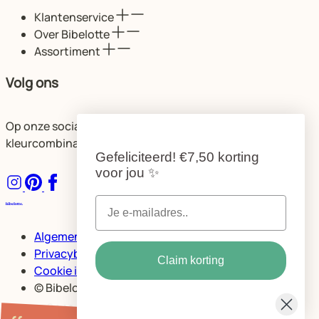
Klantenservice
Over Bibelotte
Assortiment
Volg ons
Op onze socials delen we volop ideeën voor de mooiste
kleurcombinaties en ruimtes.
Gefeliciteerd!
€7,50 korting
voor jou
✨
Algemene voorwaarden
Privacybeleid Bibelotte
Claim korting
Cookie instellingen
© Bibelotte
Hulp & contact
Kleurstalen & advies
Behanginstructies
Veelgestelde vragen (FAQ)