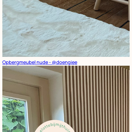
Opbergmeubel nude - @doengiee