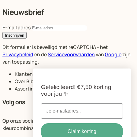
Nieuwsbrief
E-mail adres
Inschrijven
Dit formulier is beveiligd met reCAPTCHA - het
Privacybeleid
en de
Servicevoorwaarden
van
Google
zijn
van toepassing.
Klantenservice
Over Bibelotte
Gefeliciteerd!
€7,50 korting
Assortiment
voor jou
✨
Volg ons
Op onze socials delen we volop ideeën voor de mooiste
kleurcombinaties en ruimtes.
Claim korting