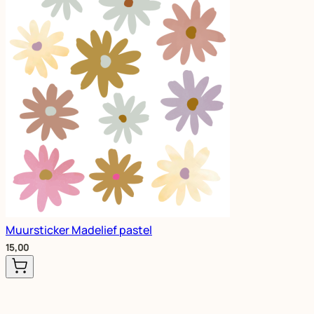
Muursticker Madelief pastel
15,00