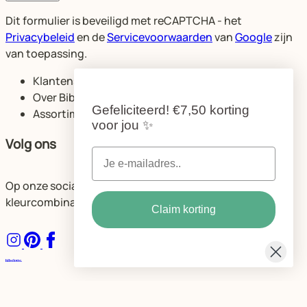
Dit formulier is beveiligd met reCAPTCHA - het
Privacybeleid
en de
Servicevoorwaarden
van
Google
zijn
van toepassing.
Klantenservice
Over Bibelotte
Gefeliciteerd!
€7,50 korting
Assortiment
voor jou
✨
Volg ons
Op onze socials delen we volop ideeën voor de mooiste
kleurcombinaties en ruimtes.
Claim korting
Algemene voorwaarden