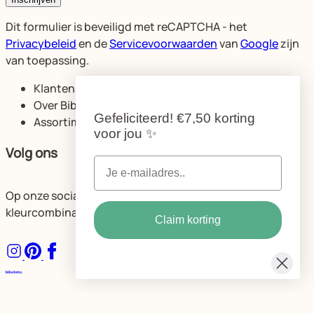
Dit formulier is beveiligd met reCAPTCHA - het
Privacybeleid
en de
Servicevoorwaarden
van
Google
zijn
van toepassing.
Klantenservice
Over Bibelotte
Gefeliciteerd!
€7,50 korting
Assortiment
voor jou
✨
Volg ons
Op onze socials delen we volop ideeën voor de mooiste
kleurcombinaties en ruimtes.
Claim korting
Algemene voorwaarden