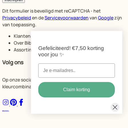
Dit formulier is beveiligd met reCAPTCHA - het
Privacybeleid
en de
Servicevoorwaarden
van
Google
zijn
van toepassing.
Klantenservice
Over Bibelotte
Gefeliciteerd!
€7,50 korting
Assortiment
voor jou
✨
Volg ons
Op onze socials delen we volop ideeën voor de mooiste
kleurcombinaties en ruimtes.
Claim korting
Algemene voorwaarden