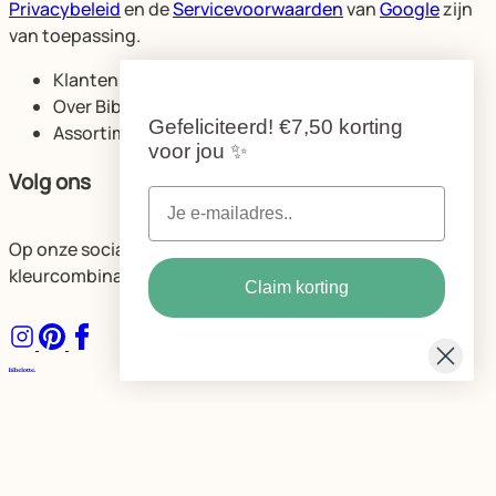
Privacybeleid
en de
Servicevoorwaarden
van
Google
zijn
van toepassing.
Klantenservice
Over Bibelotte
Gefeliciteerd!
€7,50 korting
Assortiment
voor jou
✨
Volg ons
Op onze socials delen we volop ideeën voor de mooiste
kleurcombinaties en ruimtes.
Claim korting
Algemene voorwaarden
Privacybeleid Bibelotte
Cookie instellingen