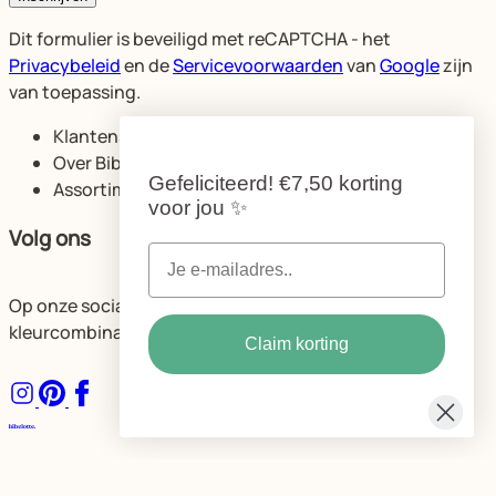
Dit formulier is beveiligd met reCAPTCHA - het
Privacybeleid
en de
Servicevoorwaarden
van
Google
zijn
van toepassing.
Klantenservice
Over Bibelotte
Gefeliciteerd!
€7,50 korting
Assortiment
voor jou
✨
Volg ons
Op onze socials delen we volop ideeën voor de mooiste
kleurcombinaties en ruimtes.
Claim korting
Algemene voorwaarden