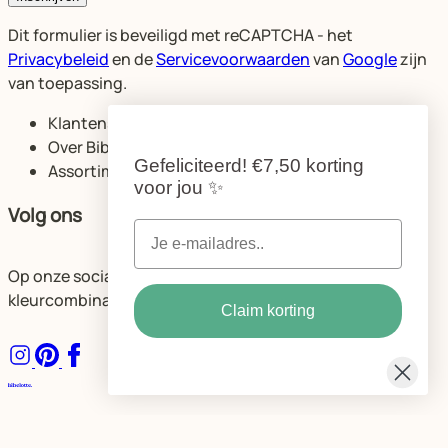
Dit formulier is beveiligd met reCAPTCHA - het
Privacybeleid
en de
Servicevoorwaarden
van
Google
zijn
van toepassing.
Klantenservice
Over Bibelotte
Gefeliciteerd!
€7,50 korting
Assortiment
voor jou
✨
Volg ons
Op onze socials delen we volop ideeën voor de mooiste
kleurcombinaties en ruimtes.
Claim korting
Algemene voorwaarden