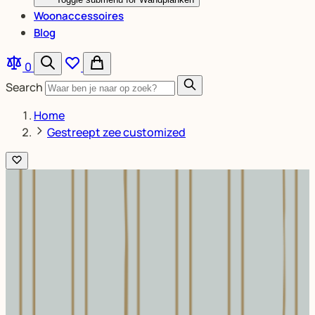
Woonaccessoires
Blog
0
Search
Home
Gestreept zee customized