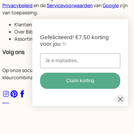
Privacybeleid
en de
Servicevoorwaarden
van
Google
zijn
van toepassing.
Klantenservice
Over Bibelotte
Gefeliciteerd!
€7,50 korting
Assortiment
voor jou
✨
Volg ons
Op onze socials delen we volop ideeën voor de mooiste
kleurcombinaties en ruimtes.
Claim korting
Algemene voorwaarden
Privacybeleid Bibelotte
Cookie instellingen