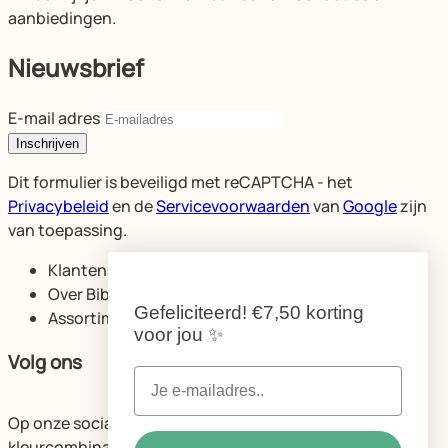
aanbiedingen.
Nieuwsbrief
E-mail adres
Inschrijven
Dit formulier is beveiligd met reCAPTCHA - het
Privacybeleid
en de
Servicevoorwaarden
van
Google
zijn
van toepassing.
Klantenservice
Over Bibelotte
Gefeliciteerd!
€7,50 korting
Assortiment
voor jou
✨
Volg ons
Op onze socials delen we volop ideeën voor de mooiste
kleurcombinaties en ruimtes.