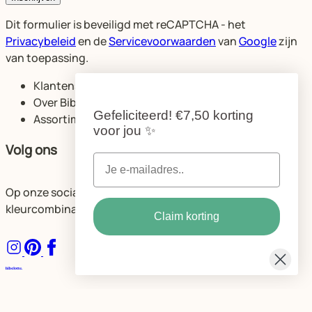
Dit formulier is beveiligd met reCAPTCHA - het
Privacybeleid
en de
Servicevoorwaarden
van
Google
zijn
van toepassing.
Klantenservice
Over Bibelotte
Gefeliciteerd!
€7,50 korting
Assortiment
voor jou
✨
Volg ons
Op onze socials delen we volop ideeën voor de mooiste
kleurcombinaties en ruimtes.
Claim korting
Algemene voorwaarden