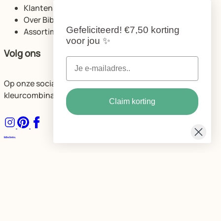
Klantenservice
Over Bibelotte
Gefeliciteerd!
€7,50 korting
Assortiment
voor jou
✨
Volg ons
Op onze socials delen we volop ideeën voor de mooiste
kleurcombinaties en ruimtes.
Claim korting
Algemene voorwaarden
Privacybeleid Bibelotte
Cookie instellingen
© Bibelotte