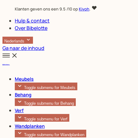
Klanten geven ons een
9.5
/10 op
Kiyoh
.
Hulp & contact
Over Bibelotte
Nederlands
Ga naar de inhoud
Meubels
Toggle submenu for Meubels
Behang
Toggle submenu for Behang
Verf
Toggle submenu for Verf
Wandplanken
Toggle submenu for Wandplanken