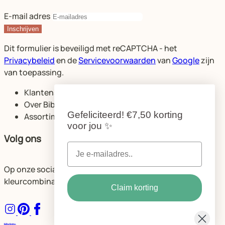
E-mail adres
Inschrijven
Dit formulier is beveiligd met reCAPTCHA - het
Privacybeleid
en de
Servicevoorwaarden
van
Google
zijn
van toepassing.
Klantenservice
Over Bibelotte
Gefeliciteerd!
€7,50 korting
Assortiment
voor jou
✨
Volg ons
Op onze socials delen we volop ideeën voor de mooiste
kleurcombinaties en ruimtes.
Claim korting