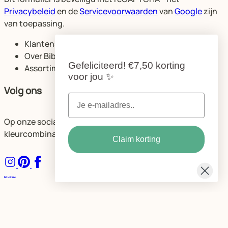
Privacybeleid
en de
Servicevoorwaarden
van
Google
zijn
van toepassing.
Klantenservice
Over Bibelotte
Gefeliciteerd!
€7,50 korting
Assortiment
voor jou
✨
Volg ons
Op onze socials delen we volop ideeën voor de mooiste
kleurcombinaties en ruimtes.
Claim korting
Algemene voorwaarden
Privacybeleid Bibelotte
Cookie instellingen