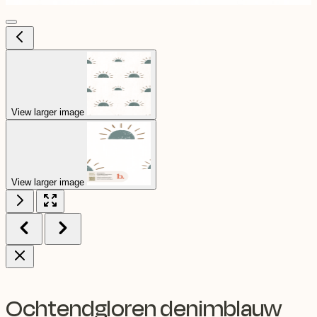
View larger image
View larger image
Ochtendgloren denimblauw