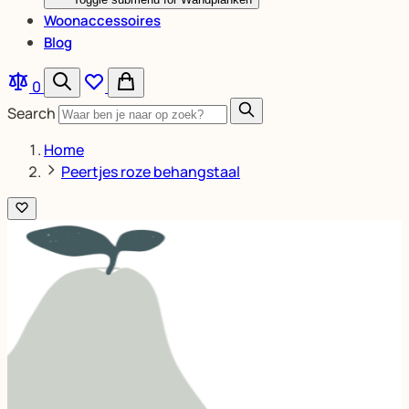
Woonaccessoires
Blog
0
Search
Home
Peertjes roze behangstaal