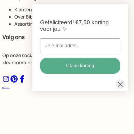
Klantenservice
Over Bibelotte
Gefeliciteerd!
€7,50 korting
Assortiment
voor jou
✨
Volg ons
Op onze socials delen we volop ideeën voor de mooiste
kleurcombinaties en ruimtes.
Claim korting
Algemene voorwaarden
Privacybeleid Bibelotte
Cookie instellingen
© Bibelotte