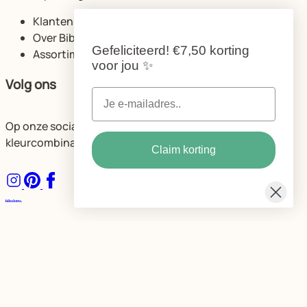
Klantenservice
Over Bibelotte
Gefeliciteerd!
€7,50 korting
Assortiment
voor jou
✨
Volg ons
Op onze socials delen we volop ideeën voor de mooiste
kleurcombinaties en ruimtes.
Claim korting
Algemene voorwaarden
Privacybeleid Bibelotte
Cookie instellingen
© Bibelotte