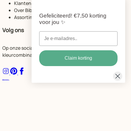
Klantenservice
Over Bibelotte
Gefeliciteerd!
€7,50 korting
Assortiment
voor jou
✨
Volg ons
Op onze socials delen we volop ideeën voor de mooiste
kleurcombinaties en ruimtes.
Claim korting
Algemene voorwaarden
Privacybeleid Bibelotte
Cookie instellingen
© Bibelotte