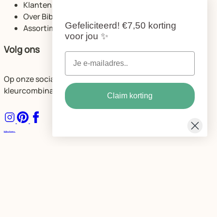
Klantenservice
Over Bibelotte
Gefeliciteerd!
€7,50 korting
Assortiment
voor jou
✨
Volg ons
Op onze socials delen we volop ideeën voor de mooiste
kleurcombinaties en ruimtes.
Claim korting
Algemene voorwaarden
Privacybeleid Bibelotte
Cookie instellingen
© Bibelotte