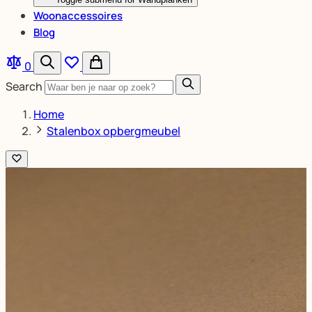
Woonaccessoires
Blog
0
Search
Home
Stalenbox opbergmeubel