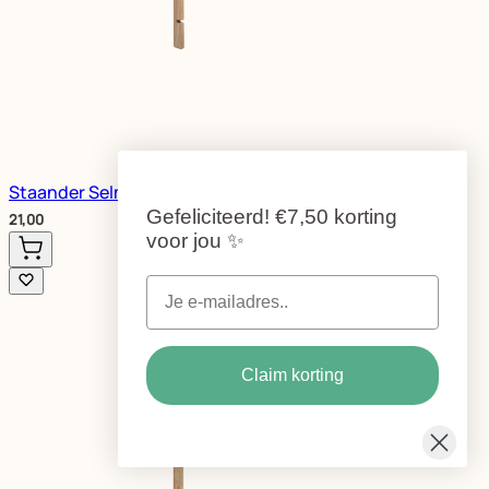
Staander Selma M
Gefeliciteerd!
€7,50 korting
21,00
voor jou
✨
Claim korting