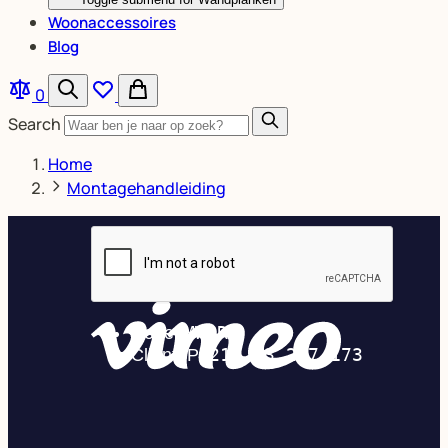
Woonaccessoires
Blog
0
Search
Home
Montagehandleiding