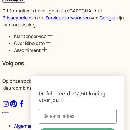
Dit formulier is beveiligd met reCAPTCHA - het
Privacybeleid
en de
Servicevoorwaarden
van
Google
zijn
van toepassing.
Klantenservice
Over Bibelotte
Assortiment
Volg ons
Op onze socials delen we volop ideeën voor de mooiste
kleurcombinaties en ruimtes.
Gefeliciteerd!
€7,50 korting
voor jou
✨
Algemene voorwaarden