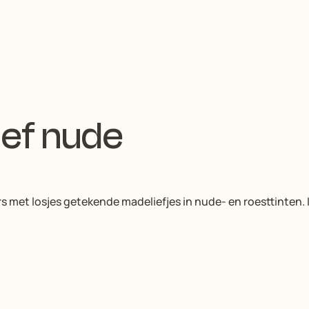
ief nude
et losjes getekende madeliefjes in nude- en roesttinten. I