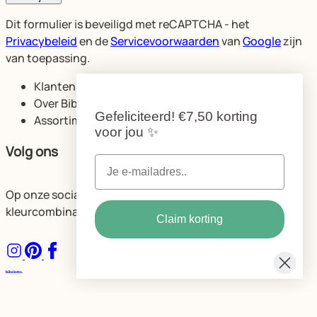
Dit formulier is beveiligd met reCAPTCHA - het
Privacybeleid
en de
Servicevoorwaarden
van
Google
zijn
van toepassing.
Klantenservice
Over Bibelotte
Gefeliciteerd!
€7,50 korting
Assortiment
voor jou
✨
Volg ons
Op onze socials delen we volop ideeën voor de mooiste
kleurcombinaties en ruimtes.
Claim korting
Algemene voorwaarden