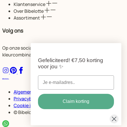
Klantenservice
Over Bibelotte
Assortiment
Volg ons
Op onze socials delen we volop ideeën voor de mooiste
kleurcombinaties en ruimtes.
Gefeliciteerd!
€7,50 korting
voor jou
✨
Algemene voorwaarden
Privacybeleid Bibelotte
Claim korting
Cookie instellingen
© Bibelotte