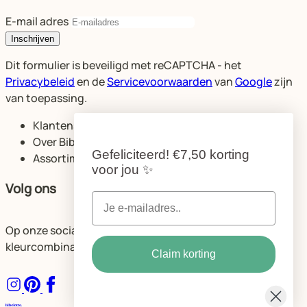
E-mail adres
Inschrijven
Dit formulier is beveiligd met reCAPTCHA - het
Privacybeleid
en de
Servicevoorwaarden
van
Google
zijn
van toepassing.
Klantenservice
Over Bibelotte
Gefeliciteerd!
€7,50 korting
Assortiment
voor jou
✨
Volg ons
Op onze socials delen we volop ideeën voor de mooiste
kleurcombinaties en ruimtes.
Claim korting