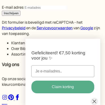
E-mail adres
Inschrijven
Dit formulier is beveiligd met reCAPTCHA - het
Privacybeleid
en de
Servicevoorwaarden
van
Google
zijn
van toepassing.
Klantenservice
Over Bibelotte
Gefeliciteerd!
€7,50 korting
Assortiment
voor jou
✨
Volg ons
Op onze socials delen we volop ideeën voor de mooiste
kleurcombinaties en ruimtes.
Claim korting