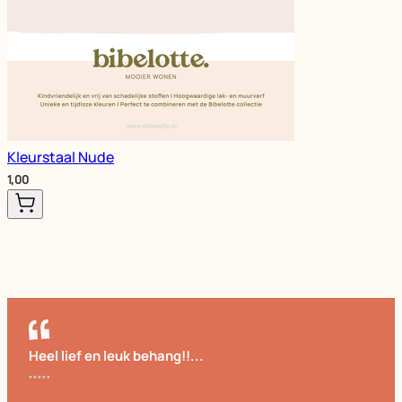
Kleurstaal Nude
1,00
Heel lief en leuk behang!!...