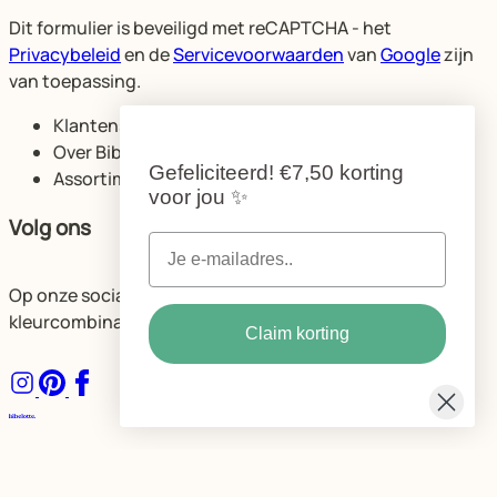
Dit formulier is beveiligd met reCAPTCHA - het
Privacybeleid
en de
Servicevoorwaarden
van
Google
zijn
van toepassing.
Klantenservice
Over Bibelotte
Gefeliciteerd!
€7,50 korting
Assortiment
voor jou
✨
Volg ons
Op onze socials delen we volop ideeën voor de mooiste
kleurcombinaties en ruimtes.
Claim korting
Algemene voorwaarden
Privacybeleid Bibelotte