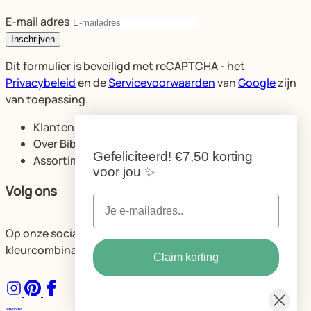
E-mail adres
Inschrijven
Dit formulier is beveiligd met reCAPTCHA - het
Privacybeleid
en de
Servicevoorwaarden
van
Google
zijn
van toepassing.
Klantenservice
Over Bibelotte
Gefeliciteerd!
€7,50 korting
Assortiment
voor jou
✨
Volg ons
Op onze socials delen we volop ideeën voor de mooiste
kleurcombinaties en ruimtes.
Claim korting