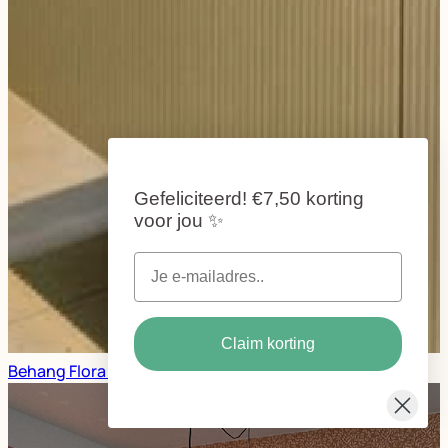
Gefeliciteerd!
€7,50 korting
voor jou
✨
Claim korting
Behang Flora zon - @gewoonbijsuus