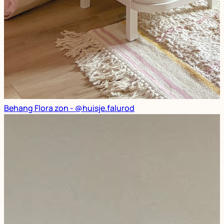
Behang Flora zon - @huisje.falurod