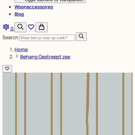
Woonaccessoires
Blog
0
Search
Home
Behang Gestreept zee