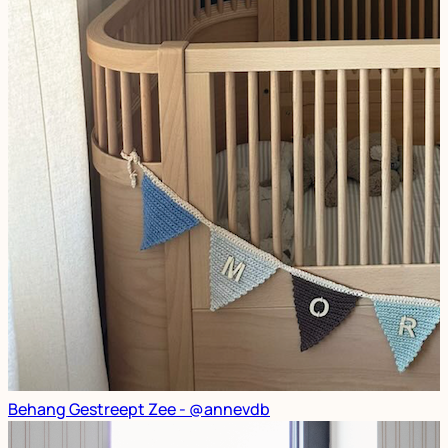
Behang Gestreept Zee - @annevdb