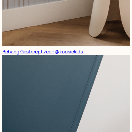
Behang Gestreept zee - @koosiekids