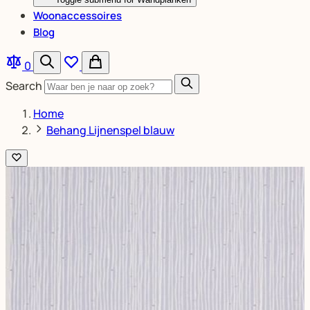
Woonaccessoires
Blog
0
Search
Home
Behang Lijnenspel blauw