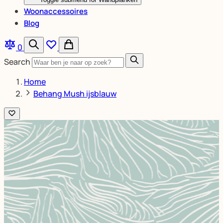
Woonaccessoires
Blog
0
Search
Home
Behang Mush ijsblauw