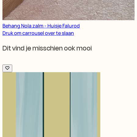
Behang Nola zalm - Huisje Falurod
Druk om carrousel over te slaan
Dit vind je misschien ook mooi