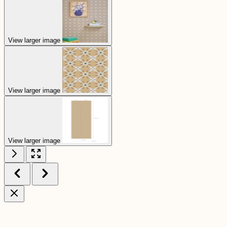
View larger image
View larger image
View larger image