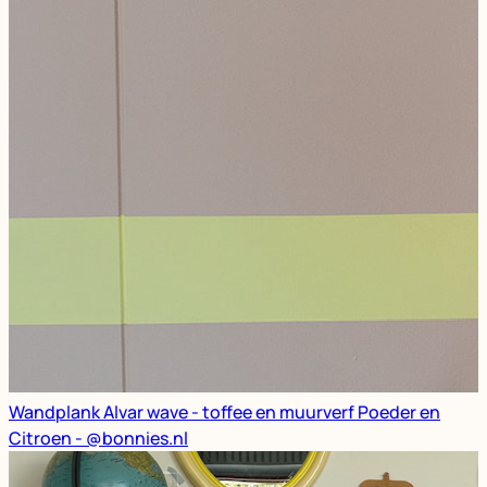
Wandplank Alvar wave - toffee en muurverf Poeder en
Citroen - @bonnies.nl