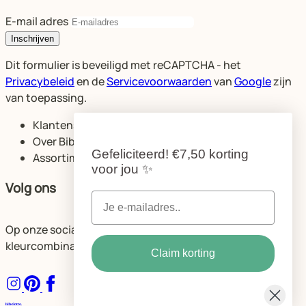
E-mail adres
Inschrijven
Dit formulier is beveiligd met reCAPTCHA - het
Privacybeleid
en de
Servicevoorwaarden
van
Google
zijn
van toepassing.
Klantenservice
Over Bibelotte
Gefeliciteerd!
€7,50 korting
Assortiment
voor jou
✨
Volg ons
Op onze socials delen we volop ideeën voor de mooiste
kleurcombinaties en ruimtes.
Claim korting