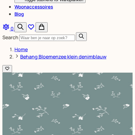
Woonaccessoires
Blog
0
Search
Home
Behang Bloemenzee klein denimblauw