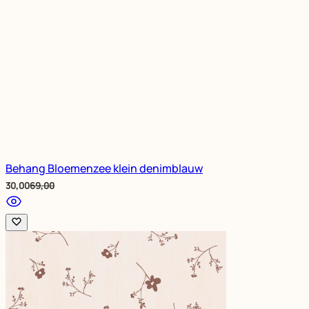
Behang Bloemenzee klein denimblauw
Special Price
30,00
69,00