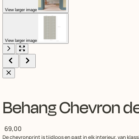
View larger image
Behang Chevron d
69,00
De chevronprint is tijdloos en past in elk interieur, van klas
Op voorraad. Voor 14.00 besteld, vandaag verzonden