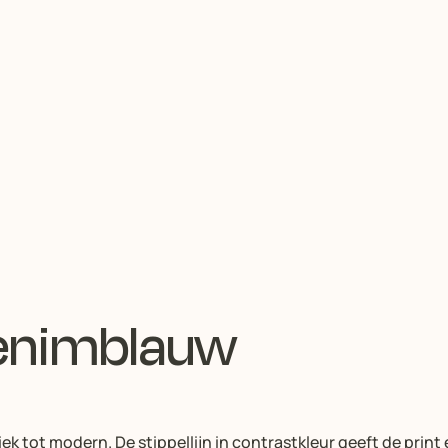
enimblauw
siek tot modern. De stippellijn in contrastkleur geeft de print