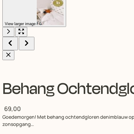
View larger image
Behang Ochtendgl
69,00
Goedemorgen! Met behang ochtendgloren denimblauw op de mu
zonsopgang…