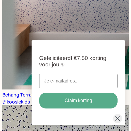
Gefeliciteerd!
€7,50 korting
voor jou
✨
Behang Terrazzo kobalt en Muurverf Framboos -
Claim korting
@koosiekids