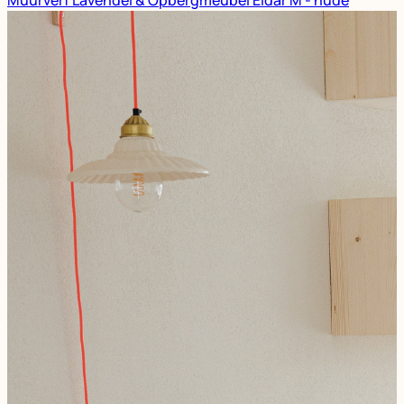
Muurverf Lavendel & Opbergmeubel Eldar M - nude