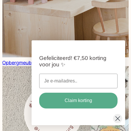
Gefeliciteerd!
€7,50 korting
Opbergmeubel Onbehandeld - @pareltjeindezilverstad
voor jou
✨
Claim korting